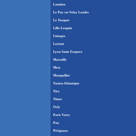
Lannion
Le Puy-en-Velay Loudes
Le Touquet
Lille-Lesquin
Limoges
Lorient
Lyon-Saint Exupery
Marseille
Metz
Montpellier
Nantes Atlantique
Nice
Nîmes
Orly
Paris Vatry
Pau
Périgueux