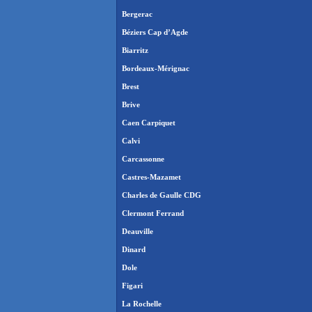
Bergerac
Béziers Cap d’Agde
Biarritz
Bordeaux-Mérignac
Brest
Brive
Caen Carpiquet
Calvi
Carcassonne
Castres-Mazamet
Charles de Gaulle CDG
Clermont Ferrand
Deauville
Dinard
Dole
Figari
La Rochelle