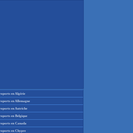
oports en Algérie
roports en Allemagne
roports en Autriche
roports en Belgique
roports en Canada
roports en Chypre