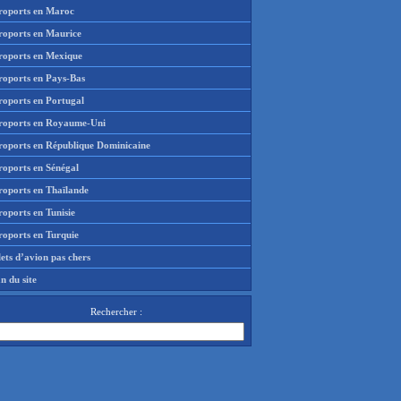
roports en Maroc
roports en Maurice
roports en Mexique
roports en Pays-Bas
roports en Portugal
roports en Royaume-Uni
roports en République Dominicaine
roports en Sénégal
roports en Thaïlande
oports en Tunisie
roports en Turquie
lets d’avion pas chers
n du site
Rechercher :