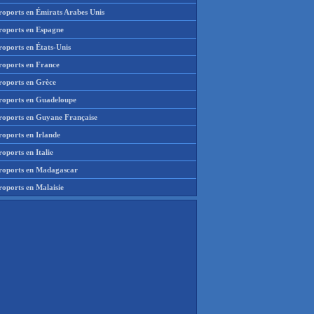
roports en Émirats Arabes Unis
roports en Espagne
roports en États-Unis
roports en France
roports en Grèce
roports en Guadeloupe
roports en Guyane Française
roports en Irlande
oports en Italie
roports en Madagascar
roports en Malaisie