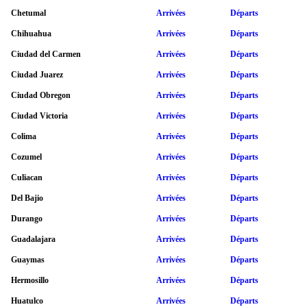
Chetumal
Arrivées
Départs
Chihuahua
Arrivées
Départs
Ciudad del Carmen
Arrivées
Départs
Ciudad Juarez
Arrivées
Départs
Ciudad Obregon
Arrivées
Départs
Ciudad Victoria
Arrivées
Départs
Colima
Arrivées
Départs
Cozumel
Arrivées
Départs
Culiacan
Arrivées
Départs
Del Bajio
Arrivées
Départs
Durango
Arrivées
Départs
Guadalajara
Arrivées
Départs
Guaymas
Arrivées
Départs
Hermosillo
Arrivées
Départs
Huatulco
Arrivées
Départs