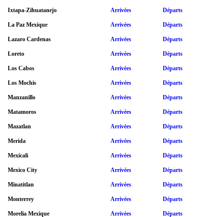
Ixtapa-Zihuatanejo
Arrivées
Départs
La Paz Mexique
Arrivées
Départs
Lazaro Cardenas
Arrivées
Départs
Loreto
Arrivées
Départs
Los Cabos
Arrivées
Départs
Los Mochis
Arrivées
Départs
Manzanillo
Arrivées
Départs
Matamoros
Arrivées
Départs
Mazatlan
Arrivées
Départs
Merida
Arrivées
Départs
Mexicali
Arrivées
Départs
Mexico City
Arrivées
Départs
Minatitlan
Arrivées
Départs
Monterrey
Arrivées
Départs
Morelia Mexique
Arrivées
Départs