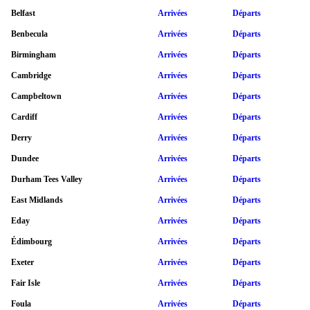
Belfast
Arrivées
Départs
Benbecula
Arrivées
Départs
Birmingham
Arrivées
Départs
Cambridge
Arrivées
Départs
Campbeltown
Arrivées
Départs
Cardiff
Arrivées
Départs
Derry
Arrivées
Départs
Dundee
Arrivées
Départs
Durham Tees Valley
Arrivées
Départs
East Midlands
Arrivées
Départs
Eday
Arrivées
Départs
Édimbourg
Arrivées
Départs
Exeter
Arrivées
Départs
Fair Isle
Arrivées
Départs
Foula
Arrivées
Départs