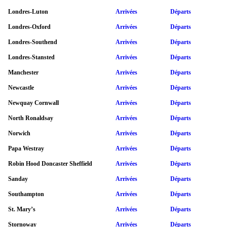
Londres-Luton
Arrivées
Départs
Londres-Oxford
Arrivées
Départs
Londres-Southend
Arrivées
Départs
Londres-Stansted
Arrivées
Départs
Manchester
Arrivées
Départs
Newcastle
Arrivées
Départs
Newquay Cornwall
Arrivées
Départs
North Ronaldsay
Arrivées
Départs
Norwich
Arrivées
Départs
Papa Westray
Arrivées
Départs
Robin Hood Doncaster Sheffield
Arrivées
Départs
Sanday
Arrivées
Départs
Southampton
Arrivées
Départs
St. Mary’s
Arrivées
Départs
Stornoway
Arrivées
Départs