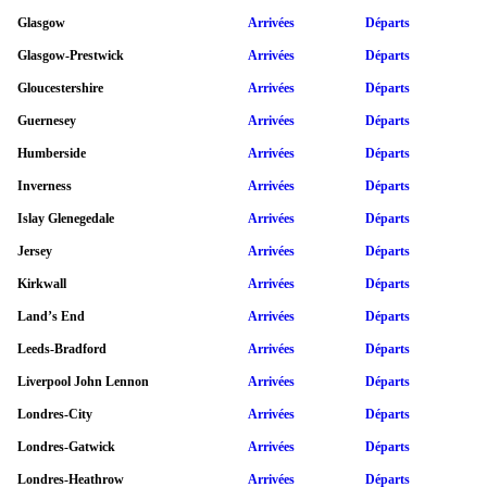
Glasgow
Arrivées
Départs
Glasgow-Prestwick
Arrivées
Départs
Gloucestershire
Arrivées
Départs
Guernesey
Arrivées
Départs
Humberside
Arrivées
Départs
Inverness
Arrivées
Départs
Islay Glenegedale
Arrivées
Départs
Jersey
Arrivées
Départs
Kirkwall
Arrivées
Départs
Land’s End
Arrivées
Départs
Leeds-Bradford
Arrivées
Départs
Liverpool John Lennon
Arrivées
Départs
Londres-City
Arrivées
Départs
Londres-Gatwick
Arrivées
Départs
Londres-Heathrow
Arrivées
Départs