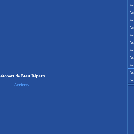
Aé
Aé
Aé
Aé
Aé
Aé
Aé
Aé
Aér
Aé
éroport de Brest Départs
Aé
Arrivées