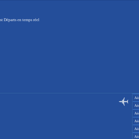
st Départs en temps réel
Aér
Aé
Aé
Aé
Aé
Aé