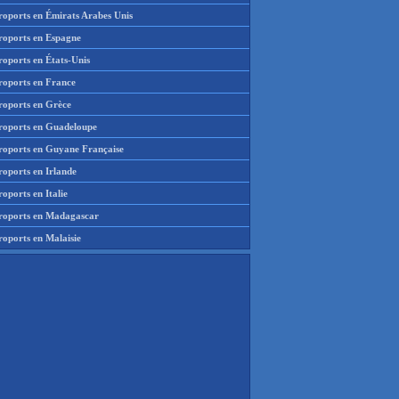
roports en Émirats Arabes Unis
roports en Espagne
roports en États-Unis
roports en France
roports en Grèce
roports en Guadeloupe
roports en Guyane Française
roports en Irlande
oports en Italie
roports en Madagascar
roports en Malaisie