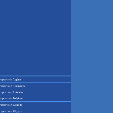
oports en Algérie
roports en Allemagne
roports en Autriche
roports en Belgique
roports en Canada
roports en Chypre