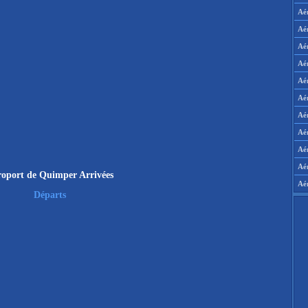
Aé
Aé
Aé
Aé
Aé
Aé
Aé
Aé
Aér
Aé
oport de Quimper Arrivées
Aé
Départs