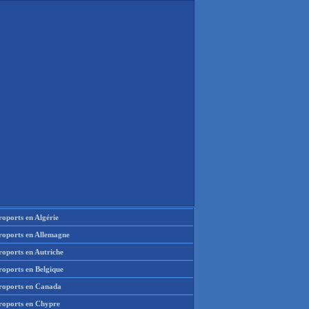
oports en Algérie
roports en Allemagne
roports en Autriche
roports en Belgique
roports en Canada
roports en Chypre