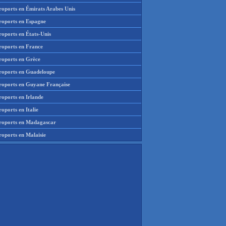
roports en Émirats Arabes Unis
roports en Espagne
roports en États-Unis
roports en France
roports en Grèce
roports en Guadeloupe
roports en Guyane Française
roports en Irlande
oports en Italie
roports en Madagascar
roports en Malaisie