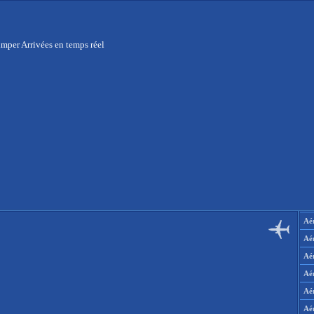
mper Arrivées en temps réel
Aér
Aé
Aé
Aé
Aé
Aé