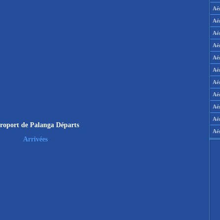
Aé
Aé
Aé
Aé
Aé
Aé
Aé
Aé
Aér
Aé
roport de Palanga Départs
Aé
Arrivées