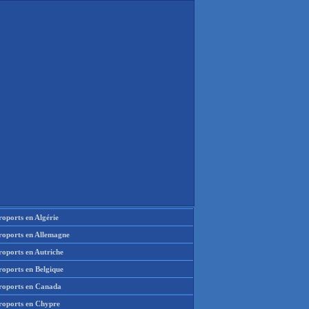
oports en Algérie
roports en Allemagne
roports en Autriche
roports en Belgique
roports en Canada
roports en Chypre