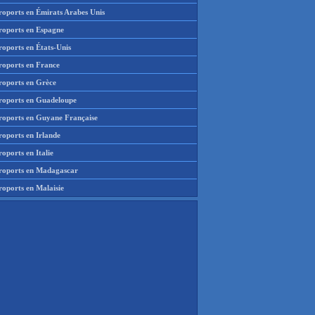
roports en Émirats Arabes Unis
roports en Espagne
roports en États-Unis
roports en France
roports en Grèce
roports en Guadeloupe
roports en Guyane Française
roports en Irlande
oports en Italie
roports en Madagascar
roports en Malaisie