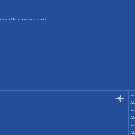
alanga Départs en temps réel
Aér
Aé
Aé
Aé
Aé
Aé