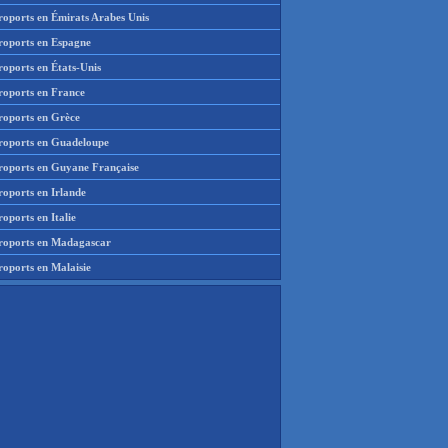
roports en Émirats Arabes Unis
roports en Espagne
roports en États-Unis
roports en France
roports en Grèce
roports en Guadeloupe
roports en Guyane Française
roports en Irlande
oports en Italie
roports en Madagascar
roports en Malaisie