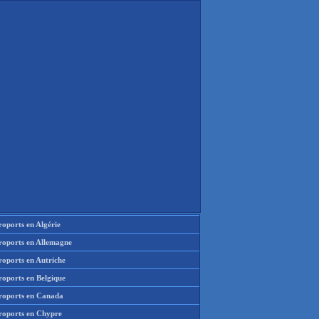
oports en Algérie
roports en Allemagne
roports en Autriche
roports en Belgique
roports en Canada
roports en Chypre