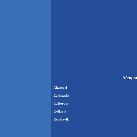
Aéroport
Akureyri
Egilsstadir
Isafjordur
Keflavík
Reykjavik