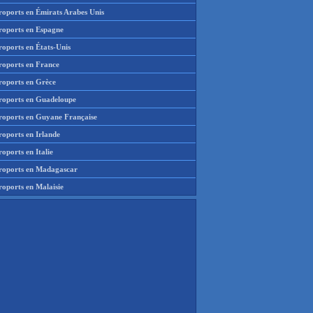
roports en Émirats Arabes Unis
roports en Espagne
roports en États-Unis
roports en France
roports en Grèce
roports en Guadeloupe
roports en Guyane Française
roports en Irlande
oports en Italie
roports en Madagascar
roports en Malaisie