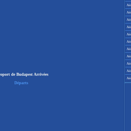
Aé
Aé
Aé
Aé
Aé
Aé
Aé
Aé
Aér
Aé
oport de Budapest Arrivées
Aé
Départs