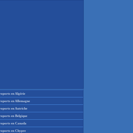
oports en Algérie
roports en Allemagne
roports en Autriche
roports en Belgique
roports en Canada
roports en Chypre