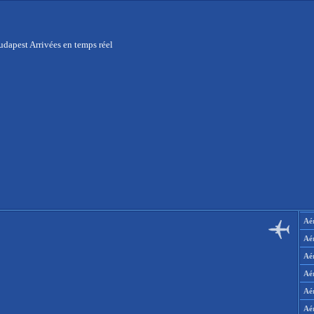
dapest Arrivées en temps réel
Aér
Aé
Aé
Aé
Aé
Aé