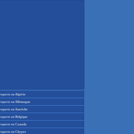
oports en Algérie
roports en Allemagne
roports en Autriche
roports en Belgique
roports en Canada
roports en Chypre