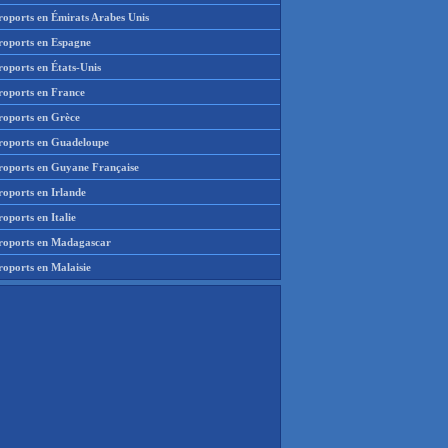
roports en Émirats Arabes Unis
roports en Espagne
roports en États-Unis
roports en France
roports en Grèce
roports en Guadeloupe
roports en Guyane Française
roports en Irlande
oports en Italie
roports en Madagascar
roports en Malaisie