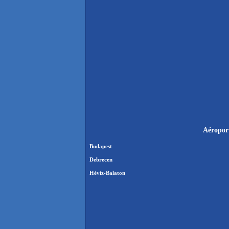
Aéroport
Budapest
Debrecen
Hévíz-Balaton