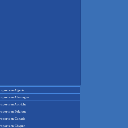
oports en Algérie
roports en Allemagne
roports en Autriche
roports en Belgique
roports en Canada
roports en Chypre