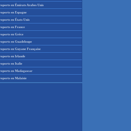
roports en Émirats Arabes Unis
roports en Espagne
roports en États-Unis
roports en France
roports en Grèce
roports en Guadeloupe
roports en Guyane Française
roports en Irlande
oports en Italie
roports en Madagascar
roports en Malaisie