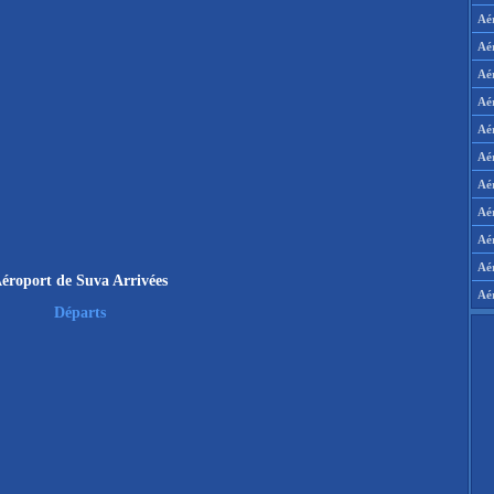
Aé
Aé
Aé
Aé
Aé
Aé
Aé
Aé
Aér
Aé
éroport de Suva Arrivées
Aé
Départs