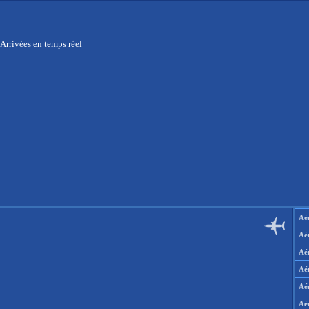
Arrivées en temps réel
Aér
Aé
Aé
Aé
Aé
Aé