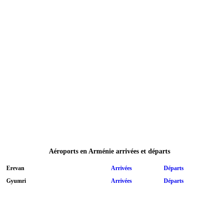
Aéroports en Arménie arrivées et départs
Erevan
Arrivées
Départs
Gyumri
Arrivées
Départs