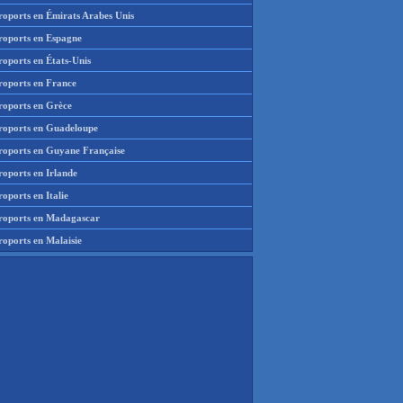
roports en Émirats Arabes Unis
roports en Espagne
roports en États-Unis
roports en France
roports en Grèce
roports en Guadeloupe
roports en Guyane Française
roports en Irlande
oports en Italie
roports en Madagascar
roports en Malaisie