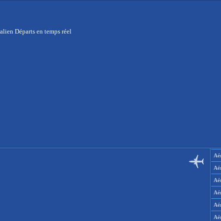
alien Départs en temps réel
Aér
Aé
Aé
Aé
Aé
Aé