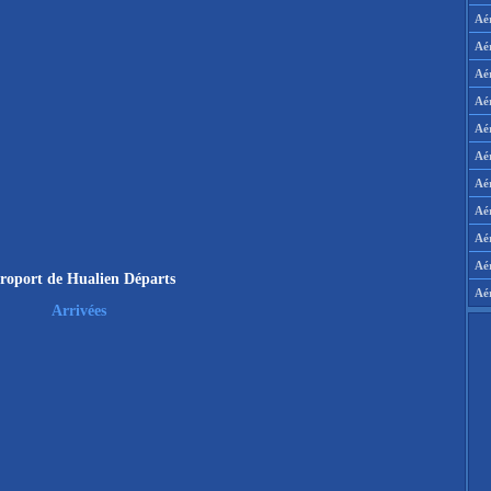
Aé
Aé
Aé
Aé
Aé
Aé
Aé
Aé
Aér
Aé
roport de Hualien Départs
Aé
Arrivées