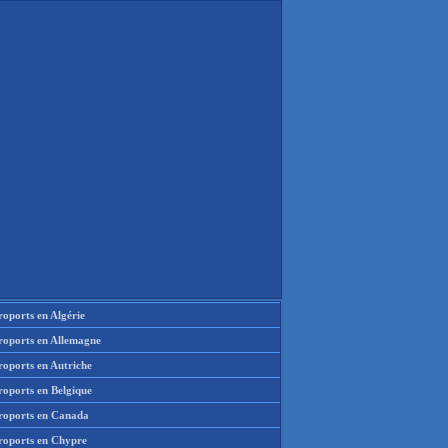
oports en Algérie
roports en Allemagne
roports en Autriche
roports en Belgique
roports en Canada
roports en Chypre