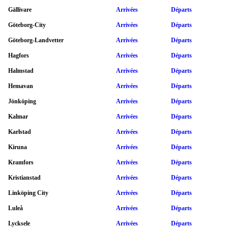
Gällivare
Arrivées
Départs
Göteborg-City
Arrivées
Départs
Göteborg-Landvetter
Arrivées
Départs
Hagfors
Arrivées
Départs
Halmstad
Arrivées
Départs
Hemavan
Arrivées
Départs
Jönköping
Arrivées
Départs
Kalmar
Arrivées
Départs
Karlstad
Arrivées
Départs
Kiruna
Arrivées
Départs
Kramfors
Arrivées
Départs
Kristianstad
Arrivées
Départs
Linköping City
Arrivées
Départs
Luleå
Arrivées
Départs
Lycksele
Arrivées
Départs