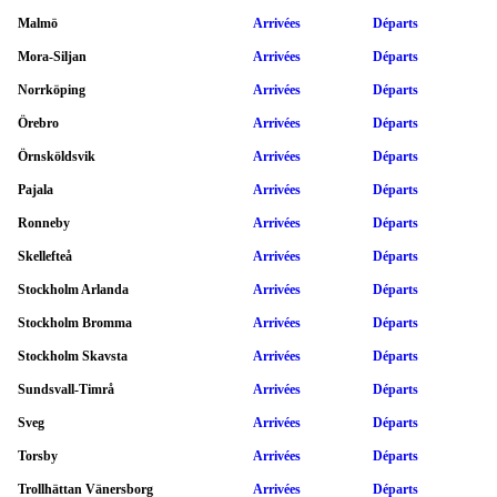
Malmö
Arrivées
Départs
Mora-Siljan
Arrivées
Départs
Norrköping
Arrivées
Départs
Örebro
Arrivées
Départs
Örnsköldsvik
Arrivées
Départs
Pajala
Arrivées
Départs
Ronneby
Arrivées
Départs
Skellefteå
Arrivées
Départs
Stockholm Arlanda
Arrivées
Départs
Stockholm Bromma
Arrivées
Départs
Stockholm Skavsta
Arrivées
Départs
Sundsvall-Timrå
Arrivées
Départs
Sveg
Arrivées
Départs
Torsby
Arrivées
Départs
Trollhättan Vänersborg
Arrivées
Départs