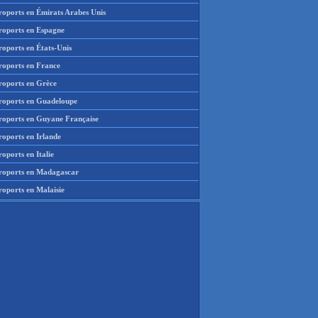
roports en Émirats Arabes Unis
roports en Espagne
roports en États-Unis
roports en France
roports en Grèce
roports en Guadeloupe
roports en Guyane Française
roports en Irlande
oports en Italie
roports en Madagascar
roports en Malaisie