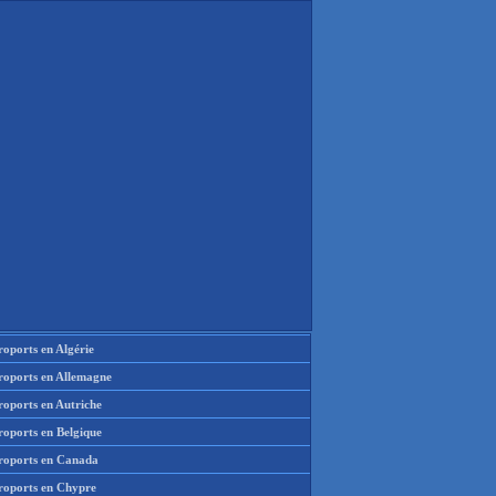
oports en Algérie
roports en Allemagne
roports en Autriche
roports en Belgique
roports en Canada
roports en Chypre