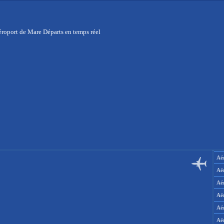
roport de Mare Départs en temps réel
Aér
Aé
Aé
Aé
Aé
Aé