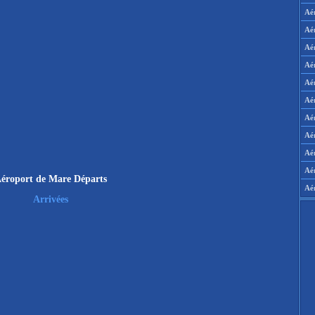
Aé
Aé
Aé
Aé
Aé
Aé
Aé
Aé
Aér
Aé
éroport de Mare Départs
Aé
Arrivées