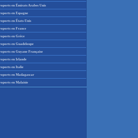
roports en Émirats Arabes Unis
roports en Espagne
roports en États-Unis
roports en France
roports en Grèce
roports en Guadeloupe
roports en Guyane Française
roports en Irlande
oports en Italie
roports en Madagascar
roports en Malaisie