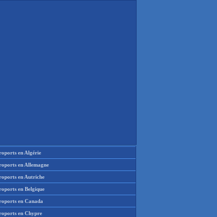
oports en Algérie
roports en Allemagne
roports en Autriche
roports en Belgique
roports en Canada
roports en Chypre