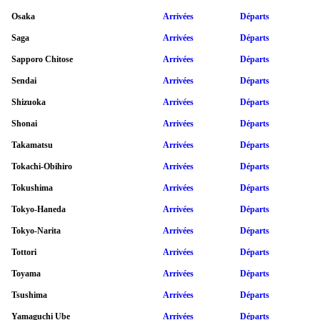
Osaka
Arrivées
Départs
Saga
Arrivées
Départs
Sapporo Chitose
Arrivées
Départs
Sendai
Arrivées
Départs
Shizuoka
Arrivées
Départs
Shonai
Arrivées
Départs
Takamatsu
Arrivées
Départs
Tokachi-Obihiro
Arrivées
Départs
Tokushima
Arrivées
Départs
Tokyo-Haneda
Arrivées
Départs
Tokyo-Narita
Arrivées
Départs
Tottori
Arrivées
Départs
Toyama
Arrivées
Départs
Tsushima
Arrivées
Départs
Yamaguchi Ube
Arrivées
Départs