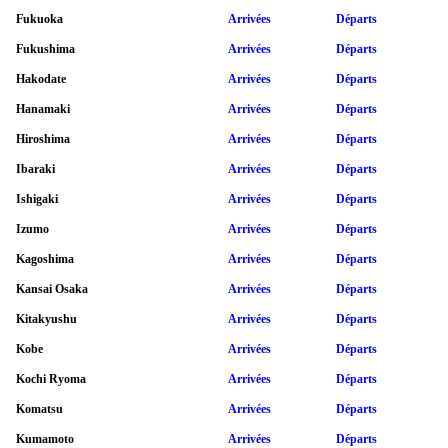
Fukuoka
Arrivées
Départs
Fukushima
Arrivées
Départs
Hakodate
Arrivées
Départs
Hanamaki
Arrivées
Départs
Hiroshima
Arrivées
Départs
Ibaraki
Arrivées
Départs
Ishigaki
Arrivées
Départs
Izumo
Arrivées
Départs
Kagoshima
Arrivées
Départs
Kansai Osaka
Arrivées
Départs
Kitakyushu
Arrivées
Départs
Kobe
Arrivées
Départs
Kochi Ryoma
Arrivées
Départs
Komatsu
Arrivées
Départs
Kumamoto
Arrivées
Départs