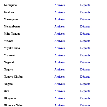
Kumejima
Arrivées
Départs
Kushiro
Arrivées
Départs
Matsuyama
Arrivées
Départs
Memanbetsu
Arrivées
Départs
Miho Yonago
Arrivées
Départs
Misawa
Arrivées
Départs
Miyako Jima
Arrivées
Départs
Miyazaki
Arrivées
Départs
Nagasaki
Arrivées
Départs
Nagoya
Arrivées
Départs
Nagoya Chubu
Arrivées
Départs
Niigata
Arrivées
Départs
Oita
Arrivées
Départs
Okayama
Arrivées
Départs
Okinawa Naha
Arrivées
Départs