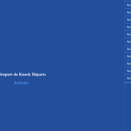
Aé
Aé
Aé
Aé
Aé
Aé
Aé
Aé
Aér
Aé
éroport de Knock Départs
Aé
Arrivées