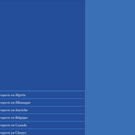
oports en Algérie
roports en Allemagne
roports en Autriche
roports en Belgique
roports en Canada
roports en Chypre