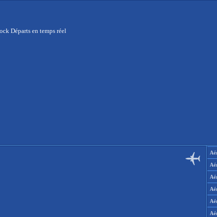
ock Départs en temps réel
Aér
Aé
Aé
Aé
Aé
Aé