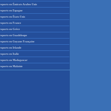
roports en Émirats Arabes Unis
roports en Espagne
roports en États-Unis
roports en France
roports en Grèce
roports en Guadeloupe
roports en Guyane Française
roports en Irlande
oports en Italie
roports en Madagascar
roports en Malaisie