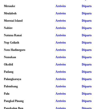
Merauke
Arrivées
Départs
Meulaboh
Arrivées
Départs
Morotai Island
Arrivées
Départs
Nabire
Arrivées
Départs
Natuna Ranai
Arrivées
Départs
Nop Goliath
Arrivées
Départs
Noto Hadinegoro
Arrivées
Départs
Nunukan
Arrivées
Départs
Oksibil
Arrivées
Départs
Padang
Arrivées
Départs
Palangkaraya
Arrivées
Départs
Palembang
Arrivées
Départs
Palu
Arrivées
Départs
Pangkal Pinang
Arrivées
Départs
Pangkalan Bun
Arrivées
Départs