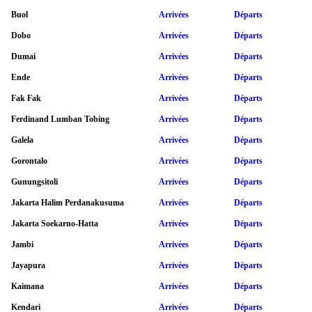
Buol
Arrivées
Départs
Dobo
Arrivées
Départs
Dumai
Arrivées
Départs
Ende
Arrivées
Départs
Fak Fak
Arrivées
Départs
Ferdinand Lumban Tobing
Arrivées
Départs
Galela
Arrivées
Départs
Gorontalo
Arrivées
Départs
Gunungsitoli
Arrivées
Départs
Jakarta Halim Perdanakusuma
Arrivées
Départs
Jakarta Soekarno-Hatta
Arrivées
Départs
Jambi
Arrivées
Départs
Jayapura
Arrivées
Départs
Kaimana
Arrivées
Départs
Kendari
Arrivées
Départs