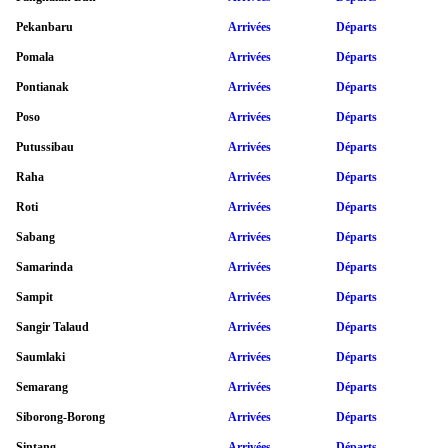
Pekanbaru
Arrivées
Départs
Pomala
Arrivées
Départs
Pontianak
Arrivées
Départs
Poso
Arrivées
Départs
Putussibau
Arrivées
Départs
Raha
Arrivées
Départs
Roti
Arrivées
Départs
Sabang
Arrivées
Départs
Samarinda
Arrivées
Départs
Sampit
Arrivées
Départs
Sangir Talaud
Arrivées
Départs
Saumlaki
Arrivées
Départs
Semarang
Arrivées
Départs
Siborong-Borong
Arrivées
Départs
Sintang
Arrivées
Départs