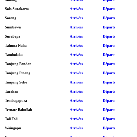
Solo Surakarta
Arrivées
Départs
Sorong
Arrivées
Départs
Sumbawa
Arrivées
Départs
Surabaya
Arrivées
Départs
Tahuna Naha
Arrivées
Départs
Tambolaka
Arrivées
Départs
Tanjung Pandan
Arrivées
Départs
Tanjung Pinang
Arrivées
Départs
Tanjung Selor
Arrivées
Départs
Tarakan
Arrivées
Départs
Tembagapura
Arrivées
Départs
Ternate Babullah
Arrivées
Départs
Toli Toli
Arrivées
Départs
Waingapu
Arrivées
Départs