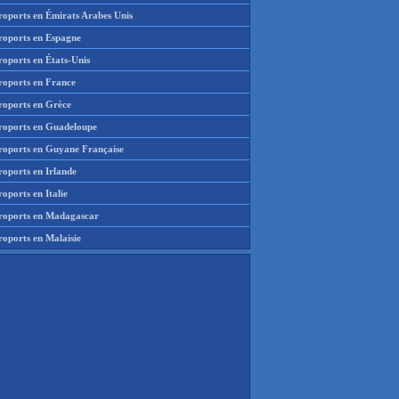
roports en Émirats Arabes Unis
roports en Espagne
roports en États-Unis
roports en France
roports en Grèce
roports en Guadeloupe
roports en Guyane Française
roports en Irlande
oports en Italie
roports en Madagascar
roports en Malaisie