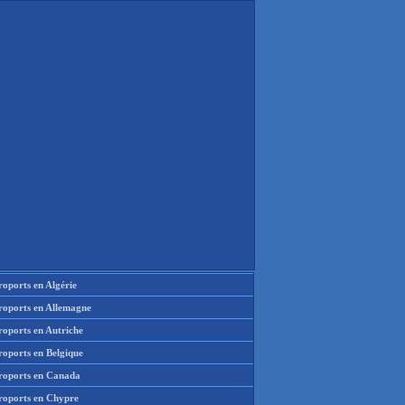
oports en Algérie
roports en Allemagne
roports en Autriche
roports en Belgique
roports en Canada
roports en Chypre