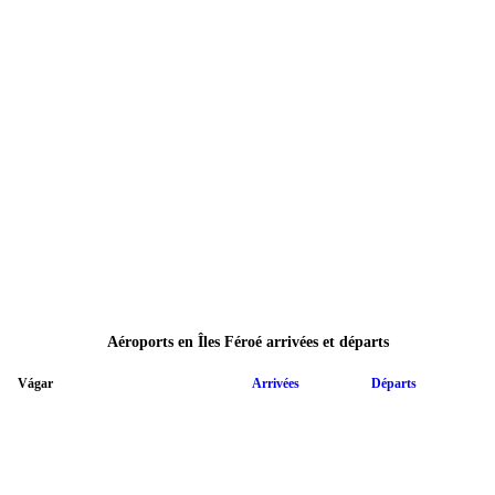
Aéroports en Îles Féroé arrivées et départs
Vágar
Arrivées
Départs