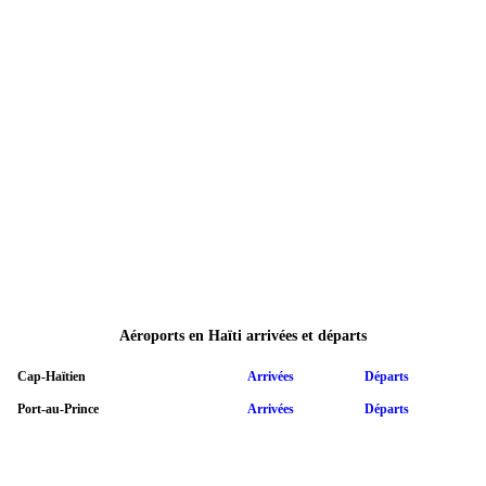
Aéroports en Haïti arrivées et départs
Cap-Haïtien
Arrivées
Départs
Port-au-Prince
Arrivées
Départs