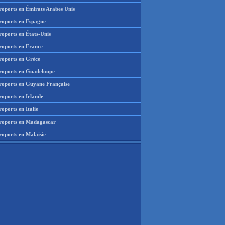
roports en Émirats Arabes Unis
roports en Espagne
roports en États-Unis
roports en France
roports en Grèce
roports en Guadeloupe
roports en Guyane Française
roports en Irlande
oports en Italie
roports en Madagascar
roports en Malaisie