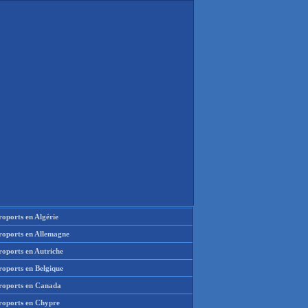
oports en Algérie
roports en Allemagne
roports en Autriche
roports en Belgique
roports en Canada
roports en Chypre