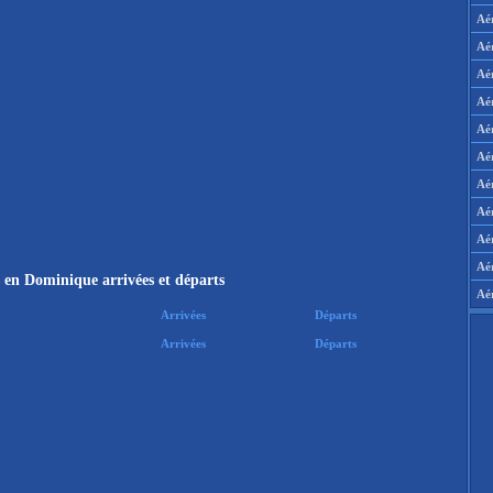
Aé
Aé
Aé
Aé
Aé
Aé
Aé
Aé
Aér
Aé
 en Dominique arrivées et départs
Aé
Arrivées
Départs
Arrivées
Départs