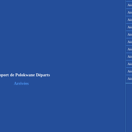
Aé
Aé
Aé
Aé
Aé
Aé
Aé
Aé
Aér
Aé
oport de Polokwane Départs
Aé
Arrivées