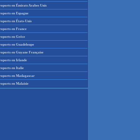
roports en Émirats Arabes Unis
roports en Espagne
roports en États-Unis
roports en France
roports en Grèce
roports en Guadeloupe
roports en Guyane Française
roports en Irlande
oports en Italie
roports en Madagascar
roports en Malaisie