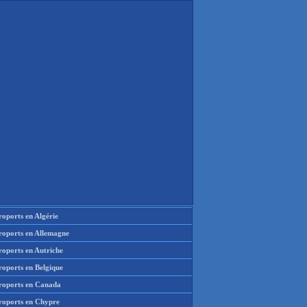
oports en Algérie
roports en Allemagne
roports en Autriche
roports en Belgique
roports en Canada
roports en Chypre