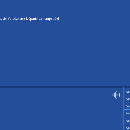
t de Polokwane Départs en temps réel
Aér
l
Aé
Aé
Aé
Aé
Aé