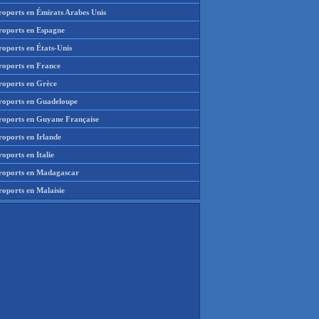
roports en Émirats Arabes Unis
roports en Espagne
roports en États-Unis
roports en France
roports en Grèce
roports en Guadeloupe
roports en Guyane Française
roports en Irlande
oports en Italie
roports en Madagascar
roports en Malaisie