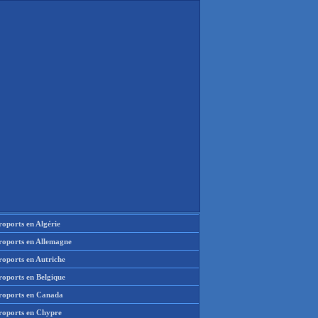
oports en Algérie
roports en Allemagne
roports en Autriche
roports en Belgique
roports en Canada
roports en Chypre