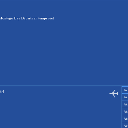
Montego Bay Départs en temps réel
Aér
éel
Aé
Aé
Aé
Aé
Aé