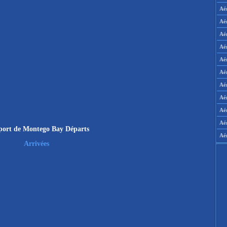
Aé
Aé
Aé
Aé
Aé
Aé
Aé
Aé
Aér
Aé
port de Montego Bay Départs
Aé
Arrivées