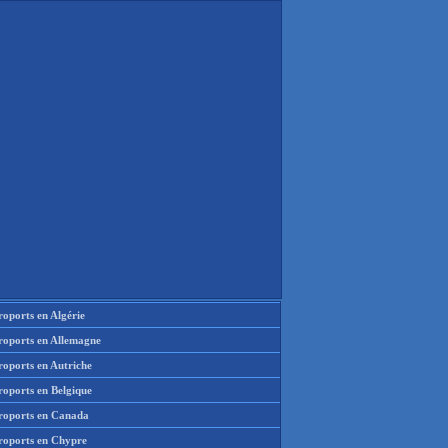
oports en Algérie
roports en Allemagne
roports en Autriche
roports en Belgique
roports en Canada
roports en Chypre