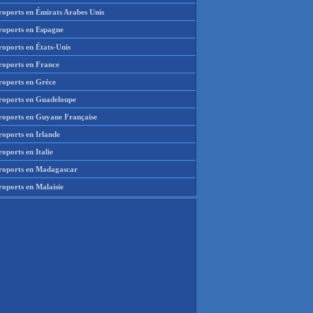
roports en Émirats Arabes Unis
roports en Espagne
roports en États-Unis
roports en France
roports en Grèce
roports en Guadeloupe
roports en Guyane Française
roports en Irlande
oports en Italie
roports en Madagascar
roports en Malaisie